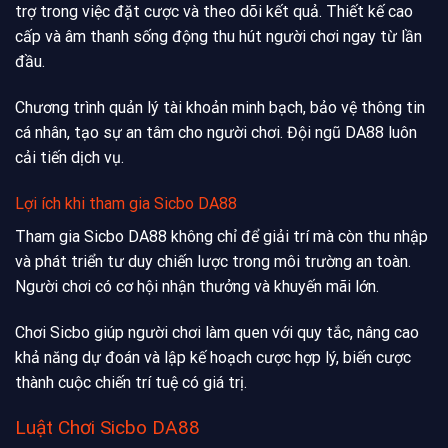
trợ trong việc đặt cược và theo dõi kết quả. Thiết kế cao
cấp và âm thanh sống động thu hút người chơi ngay từ lần
đầu.
Chương trình quản lý tài khoản minh bạch, bảo vệ thông tin
cá nhân, tạo sự an tâm cho người chơi. Đội ngũ DA88 luôn
cải tiến dịch vụ.
Lợi ích khi tham gia Sicbo DA88
Tham gia Sicbo DA88 không chỉ để giải trí mà còn thu nhập
và phát triển tư duy chiến lược trong môi trường an toàn.
Người chơi có cơ hội nhận thưởng và khuyến mãi lớn.
Chơi Sicbo giúp người chơi làm quen với quy tắc, nâng cao
khả năng dự đoán và lập kế hoạch cược hợp lý, biến cược
thành cuộc chiến trí tuệ có giá trị.
Luật Chơi Sicbo DA88