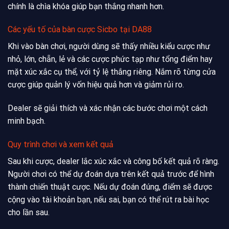
chính là chìa khóa giúp bạn thắng nhanh hơn.
Các yếu tố của bàn cược Sicbo tại DA88
Khi vào bàn chơi, người dùng sẽ thấy nhiều kiểu cược như
nhỏ, lớn, chẵn, lẻ và các cược phức tạp như tổng điểm hay
mặt xúc xắc cụ thể, với tỷ lệ thắng riêng. Nắm rõ từng cửa
cược giúp quản lý vốn hiệu quả hơn và giảm rủi ro.
Dealer sẽ giải thích và xác nhận các bước chơi một cách
minh bạch.
Quy trình chơi và xem kết quả
Sau khi cược, dealer lắc xúc xắc và công bố kết quả rõ ràng.
Người chơi có thể dự đoán dựa trên kết quả trước để hình
thành chiến thuật cược. Nếu dự đoán đúng, điểm sẽ được
cộng vào tài khoản bạn, nếu sai, bạn có thể rút ra bài học
cho lần sau.