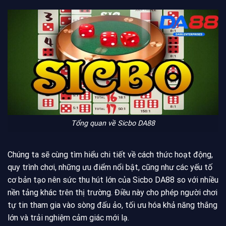
Tổng quan về Sicbo DA88
Chúng ta sẽ cùng tìm hiểu chi tiết về cách thức hoạt động,
quy trình chơi, những ưu điểm nổi bật, cũng như các yếu tố
cơ bản tạo nên sức thu hút lớn của Sicbo DA88 so với nhiều
nền tảng khác trên thị trường. Điều này cho phép người chơi
tự tin tham gia vào sòng đấu ảo, tối ưu hóa khả năng thắng
lớn và trải nghiệm cảm giác mới lạ.