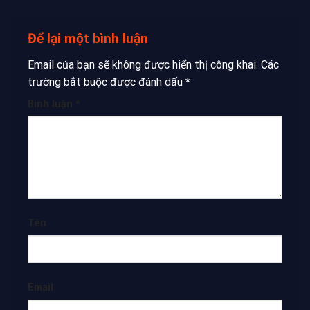
Để lại một bình luận
Email của bạn sẽ không được hiển thị công khai.
Các
trường bắt buộc được đánh dấu
*
Bình luận
*
Tên
Email