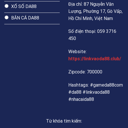
Địa chỉ: 87 Nguyễn Văn
XỔ SỐ DA88
Lượng, Phường 17, Gò Vấp,
BẮN CÁ DA88
Hồ Chí Minh, Việt Nam
Số điện thoại: 059 3716
450
Website:
https://linkvaoda88.club/
Zipcode: 700000
Hashtags: #gameda88com
#da88 #linkvaoda88
#nhacaida88
Từ khóa tìm kiếm: