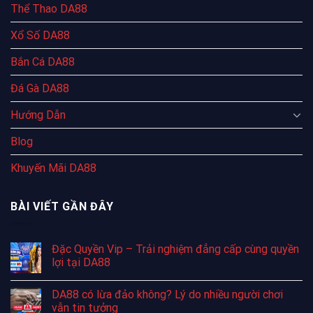
Thể Thao DA88
Xổ Số DA88
Bắn Cá DA88
Đá Gà DA88
Hướng Dẫn
Blog
Khuyến Mãi DA88
BÀI VIẾT GẦN ĐÂY
Đặc Quyền Vip – Trải nghiệm đẳng cấp cùng quyền
lợi tại DA88
DA88 có lừa đảo không? Lý do nhiều người chơi
vẫn tin tưởng