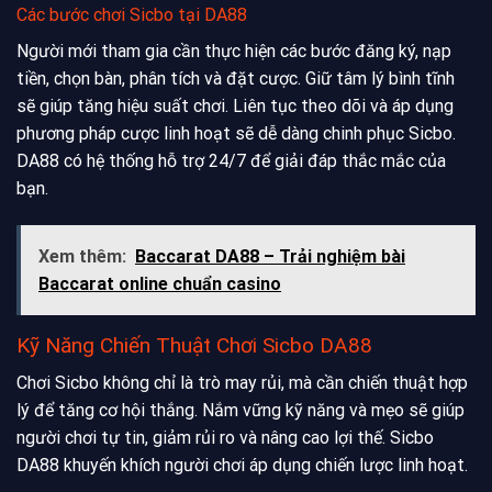
Các bước chơi Sicbo tại DA88
Người mới tham gia cần thực hiện các bước đăng ký, nạp
tiền, chọn bàn, phân tích và đặt cược. Giữ tâm lý bình tĩnh
sẽ giúp tăng hiệu suất chơi. Liên tục theo dõi và áp dụng
phương pháp cược linh hoạt sẽ dễ dàng chinh phục Sicbo.
DA88 có hệ thống hỗ trợ 24/7 để giải đáp thắc mắc của
bạn.
Xem thêm:
Baccarat DA88 – Trải nghiệm bài
Baccarat online chuẩn casino
Kỹ Năng Chiến Thuật Chơi Sicbo DA88
Chơi Sicbo không chỉ là trò may rủi, mà cần chiến thuật hợp
lý để tăng cơ hội thắng. Nắm vững kỹ năng và mẹo sẽ giúp
người chơi tự tin, giảm rủi ro và nâng cao lợi thế. Sicbo
DA88 khuyến khích người chơi áp dụng chiến lược linh hoạt.