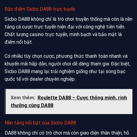
Đặc điểm Sicbo DA88 trực tuyến
Sicbo DA88 không chỉ là trò chơi truyền thống mà còn là nền
tảng cá cược trực tuyến hiện đại với công nghệ tiên tiến.
Chất lượng casino trực tuyến, minh bạch và bảo mật là
điểm nổi bật.
Có nhiều tùy chọn cược, phương thức thanh toán nhanh và
khuyến mãi hấp dẫn, người chơi dễ dàng tham gia. Đặc biệt,
Sicbo DA88 mang lại trải nghiệm giống như tại sòng bạc
quốc tế với dealer chuyên nghiệp.
Xem thêm:
Roulette DA88 – Cược thông minh, rinh
thưởng cùng DA88
Nền tảng nổi bật của Sicbo DA88
DA88 không chỉ có trò chơi mà còn giao diện thân thiện, hỗ