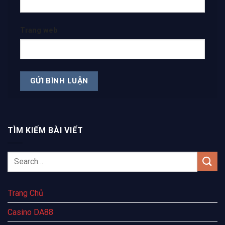
Trang web
TÌM KIẾM BÀI VIẾT
Trang Chủ
Casino DA88