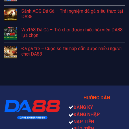
Sảnh AOG Đá Gà – Trải nghiệm đá gà siêu thực tại
DA88
Ws168 Đá Gà – Trò chơi được nhiều hội viên DA88
lựa chọn
Đá gà tre – Cuộc so tài hấp dẫn được nhiều người
chơi DA88
HƯỚNG DẪN
ĐĂNG KÝ
ĐĂNG NHẬP
NẠP TIỀN
RÚT TIỀN