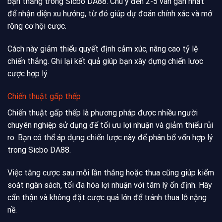
bạn thắng trong Sicbo DA88. Chú ý đến 2-5 ván gần nhất
để nhận diện xu hướng, từ đó giúp dự đoán chính xác và mở
rộng cơ hội cược.
Cách này giảm thiểu quyết định cảm xúc, nâng cao tỷ lệ
chiến thắng. Ghi lại kết quả giúp bạn xây dựng chiến lược
cược hợp lý.
Chiến thuật gấp thếp
Chiến thuật gấp thếp là phương pháp được nhiều người
chuyên nghiệp sử dụng để tối ưu lợi nhuận và giảm thiểu rủi
ro. Bạn có thể áp dụng chiến lược này để phân bổ vốn hợp lý
trong Sicbo DA88.
Việc tăng cược sau mỗi lần thắng hoặc thua cũng giúp kiểm
soát ngân sách, tối đa hóa lợi nhuận với tâm lý ổn định. Hãy
cẩn thận và không đặt cược quá lớn để tránh thua lỗ nặng
nề.