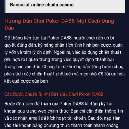
Baccarat online chuẩn casino
Hướng Dẫn Chơi Poker DA88 Một Cách Đúng
Đắn
Để thắng liên tục tại Poker DA88, người chơi cần có bí
quyết đúng đắn, kỹ năng phân tích tình hình bàn cược, quản
lý vốn và tâm lý ổn định. Ngoài ra, việc áp dụng chiến thuật
phù hợp rất quan trọng trong việc quyết định thành bại
trong các ván đấu. Chúng tôi sẽ hướng dẫn từng bước chơi,
phân tích các chiến thuật phổ biến và mẹo nhỏ để tối ưu hóa
kết quả cược của bạn.
Các Bước Chuẩn Bị Khi Bắt Đầu Chơi Poker DA88
Bước đầu tiên để tham gia Poker DA88 là đăng ký tài
khoản qua trang web chính thức. Bạn chỉ cần điền thông tin
và xác nhận email để kích hoạt tài khoản. Sau đó, nạp tiền
vào tài khoản bằng phương thức thanh toán nhanh chóng.