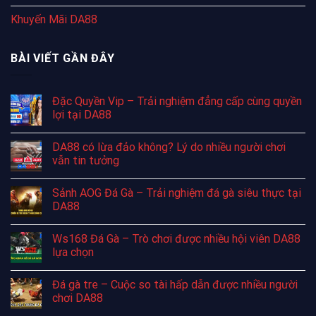
Khuyến Mãi DA88
BÀI VIẾT GẦN ĐÂY
Đặc Quyền Vip – Trải nghiệm đẳng cấp cùng quyền
lợi tại DA88
DA88 có lừa đảo không? Lý do nhiều người chơi
vẫn tin tưởng
Sảnh AOG Đá Gà – Trải nghiệm đá gà siêu thực tại
DA88
Ws168 Đá Gà – Trò chơi được nhiều hội viên DA88
lựa chọn
Đá gà tre – Cuộc so tài hấp dẫn được nhiều người
chơi DA88