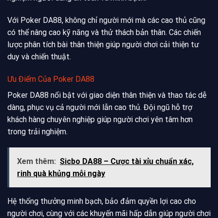
Với Poker DA88, không chỉ người mới mà các cao thủ cũng
có thể nâng cao kỹ năng và thử thách bản thân. Các chiến
lược phân tích bài thân thiện giúp người chơi cải thiện tư
duy và chiến thuật.
Ưu Điểm Của Poker DA88
Poker DA88 nổi bật với giao diện thân thiện và thao tác dễ
dàng, phục vụ cả người mới lẫn cao thủ. Đội ngũ hỗ trợ
khách hàng chuyên nghiệp giúp người chơi yên tâm hơn
trong trải nghiệm.
Xem thêm:
Sicbo DA88 – Cược tài xỉu chuẩn xác,
rinh quà khủng mỗi ngày
Hệ thống thưởng minh bạch, bảo đảm quyền lợi cao cho
người chơi, cùng với các khuyến mãi hấp dẫn giúp người chơi