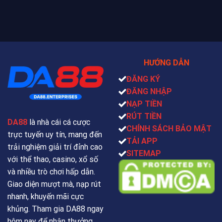
HƯỚNG DẪN
ĐĂNG KÝ
ĐĂNG NHẬP
NẠP TIỀN
RÚT TIỀN
DA88
là nhà cái cá cược
CHÍNH SÁCH BẢO MẬT
trực tuyến uy tín, mang đến
TẢI APP
trải nghiệm giải trí đỉnh cao
SITEMAP
với thể thao, casino, xổ số
và nhiều trò chơi hấp dẫn.
Giao diện mượt mà, nạp rút
nhanh, khuyến mãi cực
khủng. Tham gia DA88 ngay
hôm nay để nhận thưởng