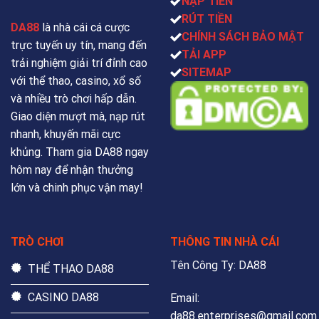
NẠP TIỀN
RÚT TIỀN
DA88
là nhà cái cá cược
CHÍNH SÁCH BẢO MẬT
trực tuyến uy tín, mang đến
TẢI APP
trải nghiệm giải trí đỉnh cao
SITEMAP
với thể thao, casino, xổ số
và nhiều trò chơi hấp dẫn.
Giao diện mượt mà, nạp rút
nhanh, khuyến mãi cực
khủng. Tham gia DA88 ngay
hôm nay để nhận thưởng
lớn và chinh phục vận may!
TRÒ CHƠI
THÔNG TIN NHÀ CÁI
Tên Công Ty: DA88
THỂ THAO DA88
CASINO DA88
Email:
da88.enterprises@gmail.com