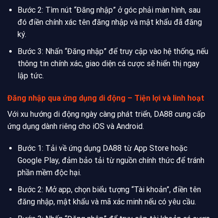
Bước 2: Tìm nút “Đăng nhập” ở góc phải màn hình, sau
đó điền chính xác tên đăng nhập và mật khẩu đã đăng
ký.
Bước 3: Nhấn “Đăng nhập” để truy cập vào hệ thống, nếu
thông tin chính xác, giao diện cá cược sẽ hiển thị ngay
lập tức.
Đăng nhập qua ứng dụng di động – Tiện lợi và linh hoạt
Với xu hướng di động ngày càng phát triển, DA88 cung cấp
ứng dụng dành riêng cho iOS và Android.
Bước 1: Tải về ứng dụng DA88 từ App Store hoặc
Google Play, đảm bảo tải từ nguồn chính thức để tránh
phần mềm độc hại.
Bước 2: Mở app, chọn biểu tượng “Tài khoản”, điền tên
đăng nhập, mật khẩu và mã xác minh nếu có yêu cầu.