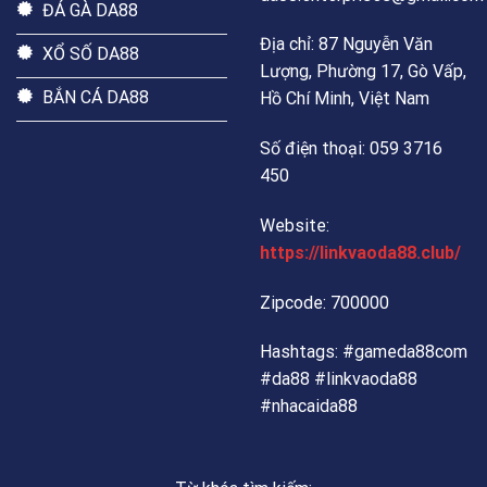
ĐÁ GÀ DA88
Địa chỉ: 87 Nguyễn Văn
XỔ SỐ DA88
Lượng, Phường 17, Gò Vấp,
BẮN CÁ DA88
Hồ Chí Minh, Việt Nam
Số điện thoại: 059 3716
450
Website:
https://linkvaoda88.club/
Zipcode: 700000
Hashtags: #gameda88com
#da88 #linkvaoda88
#nhacaida88