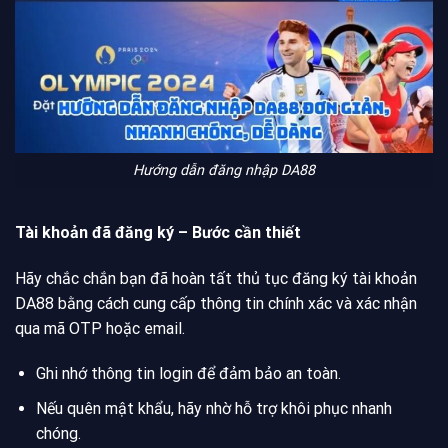
Hướng dẫn đăng nhập DA88
Tài khoản đã đăng ký – Bước cần thiết
Hãy chắc chắn bạn đã hoàn tất thủ tục đăng ký tài khoản
DA88 bằng cách cung cấp thông tin chính xác và xác nhận
qua mã OTP hoặc email.
Ghi nhớ thông tin login để đảm bảo an toàn.
Nếu quên mật khẩu, hãy nhờ hỗ trợ khôi phục nhanh
chóng.