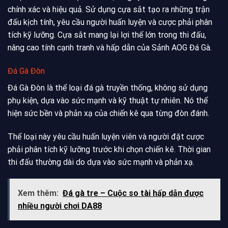
chính xác và hiệu quả. Sử dụng cựa sắt tạo ra những trận
đấu kịch tính, yêu cầu người huấn luyện và cược phải phân
tích kỹ lưỡng. Cựa sắt mang lại lợi thế lớn trong thi đấu,
nâng cao tính cạnh tranh và hấp dẫn của Sảnh AOG Đá Gà.
Đá Gà Đòn
Đá Gà Đòn là thể loại đá gà truyền thống, không sử dụng
phụ kiện, dựa vào sức mạnh và kỹ thuật tự nhiên. Nó thể
hiện sức bền và phản xạ của chiến kê qua từng đòn đánh.
Thể loại này yêu cầu huấn luyện viên và người đặt cược
phải phân tích kỹ lưỡng trước khi chọn chiến kê. Thời gian
thi đấu thường dài do dựa vào sức mạnh và phản xạ.
Xem thêm:
Đá gà tre – Cuộc so tài hấp dẫn được
nhiều người chơi DA88