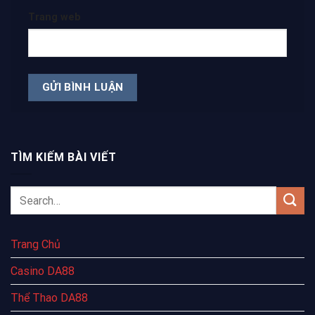
Trang web
TÌM KIẾM BÀI VIẾT
Trang Chủ
Casino DA88
Thể Thao DA88