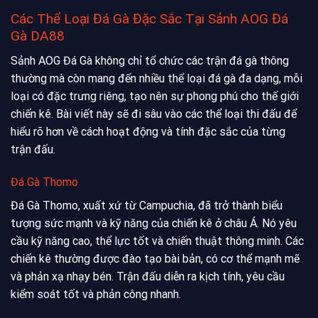
Các Thể Loại Đá Gà Đặc Sắc Tại Sảnh AOG Đá
Gà DA88
Sảnh AOG Đá Gà không chỉ tổ chức các trận đá gà thông
thường mà còn mang đến nhiều thể loại đá gà đa dạng, mỗi
loại có đặc trưng riêng, tạo nên sự phong phú cho thế giới
chiến kê. Bài viết này sẽ đi sâu vào các thể loại thi đấu để
hiểu rõ hơn về cách hoạt động và tính đặc sắc của từng
trận đấu.
Đá Gà Thomo
Đá Gà Thomo, xuất xứ từ Campuchia, đã trở thành biểu
tượng sức mạnh và kỹ năng của chiến kê ở châu Á. Nó yêu
cầu kỹ năng cao, thể lực tốt và chiến thuật thông minh. Các
chiến kê thường được đào tạo bài bản, có cơ thể mạnh mẽ
và phản xạ nhạy bén. Trận đấu diễn ra kịch tính, yêu cầu
kiểm soát tốt và phản công nhanh.