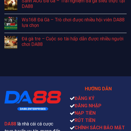
Sảnh AOG Đá Gà – Trải nghiệm đá gà siêu thực tại
DA88
Ws168 Đá Gà – Trò chơi được nhiều hội viên DA88
lựa chọn
Đá gà tre – Cuộc so tài hấp dẫn được nhiều người
chơi DA88
HƯỚNG DẪN
ĐĂNG KÝ
ĐĂNG NHẬP
NẠP TIỀN
RÚT TIỀN
DA88
là nhà cái cá cược
CHÍNH SÁCH BẢO MẬT