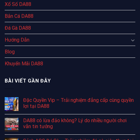
Xổ Số DA88
Bắn Cá DA88
Đá Gà DA88
Hướng Dẫn
Blog
Khuyến Mãi DA88
BÀI VIẾT GẦN ĐÂY
Đặc Quyền Vip – Trải nghiệm đẳng cấp cùng quyền
lợi tại DA88
DA88 có lừa đảo không? Lý do nhiều người chơi
vẫn tin tưởng