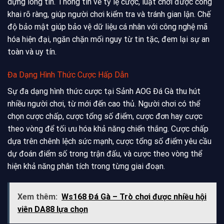
dựng lòng tin. Thông tin về tỷ lệ cược, luật chơi được công
khai rõ ràng, giúp người chơi kiểm tra và tránh gian lận. Chế
độ bảo mật giúp bảo vệ dữ liệu cá nhân với công nghệ mã
hóa hiện đại, ngăn chặn mối nguy từ tin tặc, đem lại sự an
toàn và uy tín.
Đa Dạng Hình Thức Cược Hấp Dẫn
Sự đa dạng hình thức cược tại Sảnh AOG Đá Gà thu hút
nhiều người chơi, từ mới đến cao thủ. Người chơi có thể
chọn cược chấp, cược tổng số điểm, cược đơn hay cược
theo vòng để tối ưu hóa khả năng chiến thắng. Cược chấp
dựa trên chênh lệch sức mạnh, cược tổng số điểm yêu cầu
dự đoán điểm số trong trận đấu, và cược theo vòng thể
hiện khả năng phân tích trong từng giai đoạn.
Xem thêm:
Ws168 Đá Gà – Trò chơi được nhiều hội
viên DA88 lựa chọn