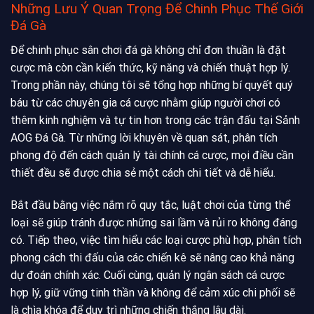
Những Lưu Ý Quan Trọng Để Chinh Phục Thế Giới
Đá Gà
Để chinh phục sân chơi đá gà không chỉ đơn thuần là đặt
cược mà còn cần kiến thức, kỹ năng và chiến thuật hợp lý.
Trong phần này, chúng tôi sẽ tổng hợp những bí quyết quý
báu từ các chuyên gia cá cược nhằm giúp người chơi có
thêm kinh nghiệm và tự tin hơn trong các trận đấu tại Sảnh
AOG Đá Gà. Từ những lời khuyên về quan sát, phân tích
phong độ đến cách quản lý tài chính cá cược, mọi điều cần
thiết đều sẽ được chia sẻ một cách chi tiết và dễ hiểu.
Bắt đầu bằng việc nắm rõ quy tắc, luật chơi của từng thể
loại sẽ giúp tránh được những sai lầm và rủi ro không đáng
có. Tiếp theo, việc tìm hiểu các loại cược phù hợp, phân tích
phong cách thi đấu của các chiến kê sẽ nâng cao khả năng
dự đoán chính xác. Cuối cùng, quản lý ngân sách cá cược
hợp lý, giữ vững tinh thần và không để cảm xúc chi phối sẽ
là chìa khóa để duy trì những chiến thắng lâu dài.