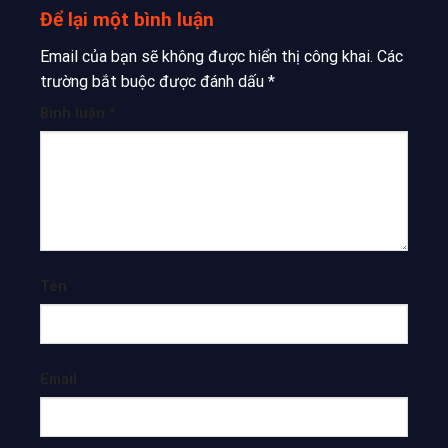
Để lại một bình luận
Email của bạn sẽ không được hiển thị công khai.
Các
trường bắt buộc được đánh dấu
*
Bình luận
*
Tên
Email