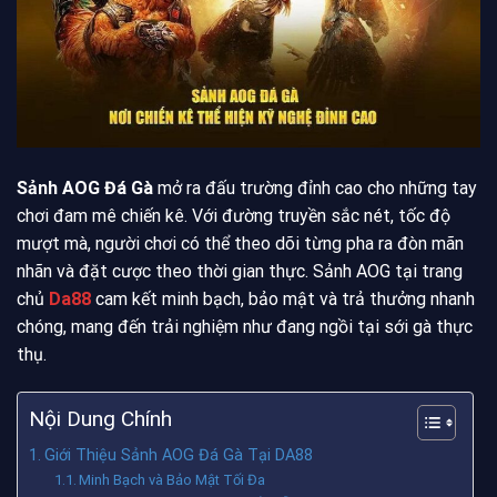
Sảnh AOG Đá Gà
mở ra đấu trường đỉnh cao cho những tay
chơi đam mê chiến kê. Với đường truyền sắc nét, tốc độ
mượt mà, người chơi có thể theo dõi từng pha ra đòn mãn
nhãn và đặt cược theo thời gian thực. Sảnh AOG tại trang
chủ
Da88
cam kết minh bạch, bảo mật và trả thưởng nhanh
chóng, mang đến trải nghiệm như đang ngồi tại sới gà thực
thụ.
Nội Dung Chính
Giới Thiệu Sảnh AOG Đá Gà Tại DA88
Minh Bạch và Bảo Mật Tối Đa