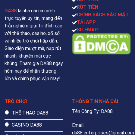
RÚT TIỀN
DA88
là nhà cái cá cược
CHÍNH SÁCH BẢO MẬT
trực tuyến uy tín, mang đến
TẢI APP
trải nghiệm giải trí đỉnh cao
SITEMAP
với thể thao, casino, xổ số
và nhiều trò chơi hấp dẫn.
Giao diện mượt mà, nạp rút
nhanh, khuyến mãi cực
khủng. Tham gia DA88 ngay
hôm nay để nhận thưởng
lớn và chinh phục vận may!
TRÒ CHƠI
THÔNG TIN NHÀ CÁI
Tên Công Ty: DA88
THỂ THAO DA88
CASINO DA88
Email:
da88.enterprises@gmail.com