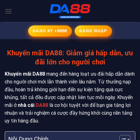
Chuyển
đến
nội
dung
ĐĂNG KÝ +888K
ĐĂNG NHẬP
Khuyến mãi DA88: Giảm giá hấp dẫn, ưu
đãi lớn cho người chơi
Khuyến mãi DA88
mang đến hàng loạt ưu đãi hấp dẫn dành
cho người chơi mới lẫn thành viên lâu năm. Từ thưởng nạp
đầu, hoàn trả không giới hạn đến sự kiện tặng quà cực
khủng, tất cả đều được cập nhật liên tục mỗi ngày. Khuyến
mãi ở
nhà cái
DA88
là cơ hội tuyệt vời để bạn gia tăng lợi
nhuận và trải nghiệm cá cược đầy hứng khởi cùng nền tảng
uy tín hàng đầu.
Nội Dung Chính