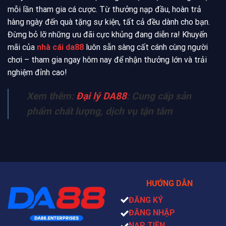
mỗi lần tham gia cá cược. Từ thưởng nạp đầu, hoàn trả
hàng ngày đến quà tặng sự kiện, tất cả đều dành cho bạn.
Đừng bỏ lỡ những ưu đãi cực khủng đang diễn ra! Khuyến
mãi của
nhà cái da88
luôn sẵn sàng cất cánh cùng người
chơi – tham gia ngay hôm nay để nhận thưởng lớn và trải
nghiệm đỉnh cao!
Xem thêm:
Đại lý DA88
: Cung cấp sản
phẩm chất lượng, dịch vụ tận tâm
HƯỚNG DẪN
ĐĂNG KÝ
ĐĂNG NHẬP
NẠP TIỀN