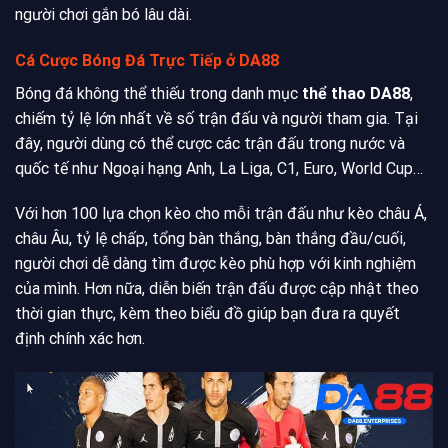
người chơi gắn bó lâu dài.
Cá Cược Bóng Đá Trực Tiếp ở DA88
Bóng đá không thể thiếu trong danh mục
thể thao DA88
,
chiếm tỷ lệ lớn nhất về số trận đấu và người tham gia. Tại
đây, người dùng có thể cược các trận đấu trong nước và
quốc tế như Ngoại hạng Anh, La Liga, C1, Euro, World Cup…
Với hơn 100 lựa chọn kèo cho mỗi trận đấu như kèo châu Á,
châu Âu, tỷ lệ chấp, tổng bàn thắng, bàn thắng đầu/cuối,
người chơi dễ dàng tìm được kèo phù hợp với kinh nghiệm
của mình. Hơn nữa, diễn biến trận đấu được cập nhật theo
thời gian thực, kèm theo biểu đồ giúp bạn đưa ra quyết
định chính xác hơn.