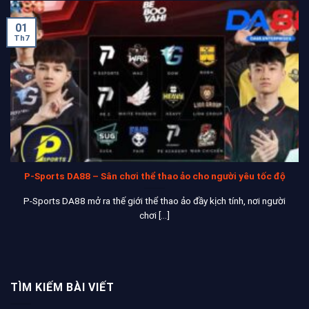
01
Th7
P-Sports DA88 – Sân chơi thể thao ảo cho người yêu tốc độ
P-Sports DA88 mở ra thế giới thể thao ảo đầy kịch tính, nơi người
chơi [...]
TÌM KIẾM BÀI VIẾT