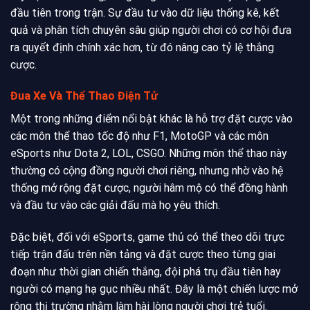
đầu tiên trong trận. Sự đầu tư vào dữ liệu thống kê, kết
quả và phân tích chuyên sâu giúp người chơi có cơ hội đưa
ra quyết định chính xác hơn, từ đó nâng cao tỷ lệ thắng
cược.
Đua Xe Và Thể Thao Điện Tử
Một trong những điểm nổi bật khác là hỗ trợ đặt cược vào
các môn thể thao tốc độ như F1, MotoGP và các môn
eSports như Dota 2, LOL, CSGO. Những môn thể thao này
thường có cộng đồng người chơi riêng, nhưng nhờ vào hệ
thống mở rộng đặt cược, người hâm mộ có thể đồng hành
và đầu tư vào các giải đấu mà họ yêu thích.
Đặc biệt, đối với eSports, game thủ có thể theo dõi trực
tiếp trận đấu trên nền tảng và đặt cược theo từng giai
đoạn như thời gian chiến thắng, đội phá trụ đầu tiên hay
người có mạng hạ gục nhiều nhất. Đây là một chiến lược mở
rộng thị trường nhằm làm hài lòng người chơi trẻ tuổi.