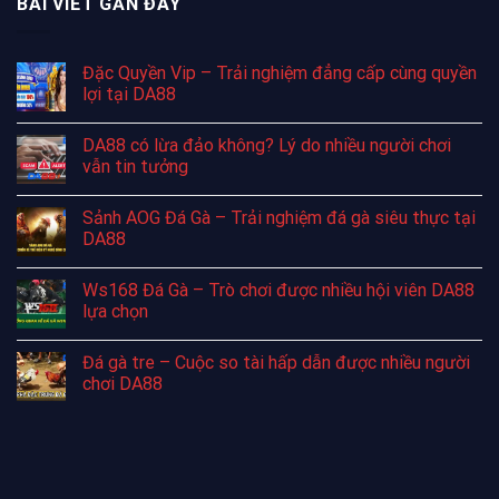
BÀI VIẾT GẦN ĐÂY
Đặc Quyền Vip – Trải nghiệm đẳng cấp cùng quyền
lợi tại DA88
DA88 có lừa đảo không? Lý do nhiều người chơi
vẫn tin tưởng
Sảnh AOG Đá Gà – Trải nghiệm đá gà siêu thực tại
DA88
Ws168 Đá Gà – Trò chơi được nhiều hội viên DA88
lựa chọn
Đá gà tre – Cuộc so tài hấp dẫn được nhiều người
chơi DA88