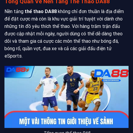
Tổng Quan Về Nền Tảng Thể Thao DA88
Nền tảng
thể thao DA88
không chỉ đơn thuần là địa điểm
để đặt cược mà còn là khu vực giải trí tuyệt vời dành cho
những tín đồ yêu thích thể thao. Với hàng trăm trận đấu
được cập nhật mỗi ngày, người dùng có thể dễ dàng theo
dõi và tham gia cá cược các môn thể thao như bóng đá,
bóng rổ, quần vợt, đua xe và cả các giải đấu điện tử
eSports.