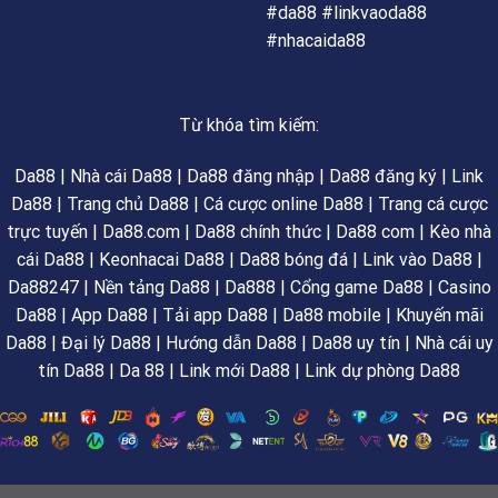
#da88 #linkvaoda88
#nhacaida88
Từ khóa tìm kiếm:
Da88 | Nhà cái Da88 | Da88 đăng nhập | Da88 đăng ký | Link
Da88 | Trang chủ Da88 | Cá cược online Da88 | Trang cá cược
trực tuyến | Da88.com | Da88 chính thức | Da88 com | Kèo nhà
cái Da88 | Keonhacai Da88 | Da88 bóng đá | Link vào Da88 |
Da88247 | Nền tảng Da88 | Da888 | Cổng game Da88 | Casino
Da88 | App Da88 | Tải app Da88 | Da88 mobile | Khuyến mãi
Da88 | Đại lý Da88 | Hướng dẫn Da88 | Da88 uy tín | Nhà cái uy
tín Da88 | Da 88 | Link mới Da88 | Link dự phòng Da88