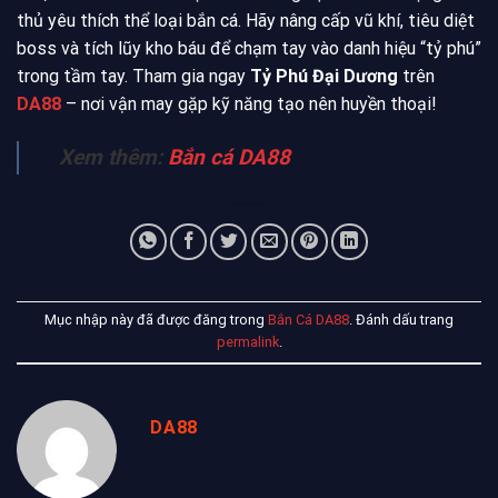
thủ yêu thích thể loại bắn cá. Hãy nâng cấp vũ khí, tiêu diệt
boss và tích lũy kho báu để chạm tay vào danh hiệu “tỷ phú”
trong tầm tay. Tham gia ngay
Tỷ Phú Đại Dương
trên
DA88
– nơi vận may gặp kỹ năng tạo nên huyền thoại!
Xem thêm:
Bắn cá DA88
Mục nhập này đã được đăng trong
Bắn Cá DA88
. Đánh dấu trang
permalink
.
DA88