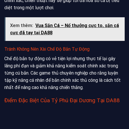
chính xác, chiến thuật này sẽ giúp tối đa hóa số cá bị tiêu
diệt trong một lượt chơi.
Xem thêm:
Vua Săn Cá – Nổ thưởng cực to, săn cá
cực đã tay tại DA88
Tránh Không Nên Xài Chế Độ Bắn Tự Động
Chế độ bắn tự động có vẻ tiện lợi nhưng thực tế lại gây
lãng phí đạn và giảm khả năng kiểm soát chính xác trong
từng cú bắn. Các game thủ chuyên nghiệp cho rằng luyện
tập kỹ năng cá nhân để bắn chính xác thủ công là cách tốt
nhất để nâng cao khả năng chiến thắng.
Điểm Đặc Biệt Của Tỷ Phú Đại Dương Tại DA88