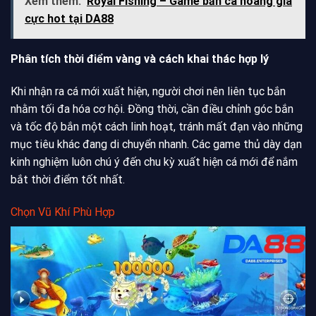
Xem thêm:
Royal Fishing – Game bắn cá hoàng gia
cực hot tại DA88
Phân tích thời điểm vàng và cách khai thác hợp lý
Khi nhận ra cá mới xuất hiện, người chơi nên liên tục bắn
nhằm tối đa hóa cơ hội. Đồng thời, cần điều chỉnh góc bắn
và tốc độ bắn một cách linh hoạt, tránh mất đạn vào những
mục tiêu khác đang di chuyển nhanh. Các game thủ dày dạn
kinh nghiệm luôn chú ý đến chu kỳ xuất hiện cá mới để nắm
bắt thời điểm tốt nhất.
Chọn Vũ Khí Phù Hợp