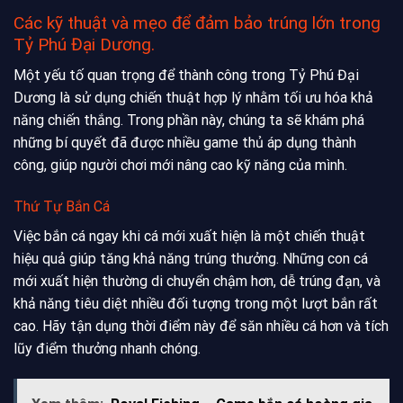
Các kỹ thuật và mẹo để đảm bảo trúng lớn trong
Tỷ Phú Đại Dương.
Một yếu tố quan trọng để thành công trong Tỷ Phú Đại
Dương là sử dụng chiến thuật hợp lý nhằm tối ưu hóa khả
năng chiến thắng. Trong phần này, chúng ta sẽ khám phá
những bí quyết đã được nhiều game thủ áp dụng thành
công, giúp người chơi mới nâng cao kỹ năng của mình.
Thứ Tự Bắn Cá
Việc bắn cá ngay khi cá mới xuất hiện là một chiến thuật
hiệu quả giúp tăng khả năng trúng thưởng. Những con cá
mới xuất hiện thường di chuyển chậm hơn, dễ trúng đạn, và
khả năng tiêu diệt nhiều đối tượng trong một lượt bắn rất
cao. Hãy tận dụng thời điểm này để săn nhiều cá hơn và tích
lũy điểm thưởng nhanh chóng.