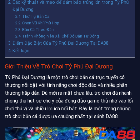
Các kỹ thuật và mẹo để đảm bảo trúng lớn trong Tỷ Phú
Đại Dương.
Thứ Tự Bắn Cá
Chọn Vũ Khí Phù Hợp
Bắn Cá Theo Đàn
Tránh Không Nên Xài Chế Độ Bắn Tự Động
Điểm Đặc Biệt Của Tỷ Phú Đại Dương Tại DA88
Kết luận
Giới Thiệu Về Trò Chơi Tỷ Phú Đại Dương
Tỷ Phú Đại Dương là một trò chơi bắn cá trực tuyến có
thưởng nổi bật với tính năng chơi độc đáo và nhiều phần
thưởng hấp dẫn. Dù mới ra mắt chưa lâu, trò chơi đã nhanh
chóng thu hút sự chú ý của đông đảo game thủ nhờ vào lối
chơi thú vị và nhiều lợi ích nổi bật. Đây là một trong những
trò chơi bắn cá được ưa chuộng nhất tại sảnh DA88.