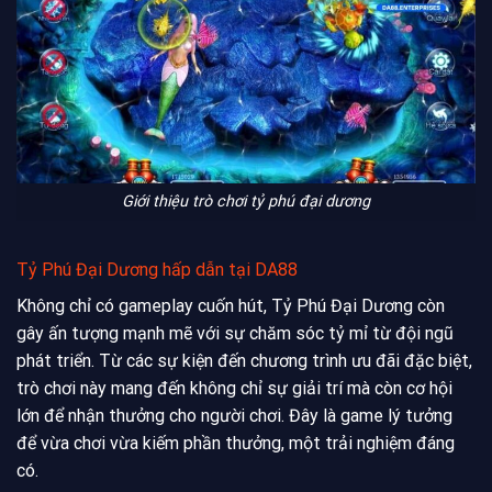
Giới thiệu trò chơi tỷ phú đại dương
Tỷ Phú Đại Dương hấp dẫn tại DA88
Không chỉ có gameplay cuốn hút, Tỷ Phú Đại Dương còn
gây ấn tượng mạnh mẽ với sự chăm sóc tỷ mỉ từ đội ngũ
phát triển. Từ các sự kiện đến chương trình ưu đãi đặc biệt,
trò chơi này mang đến không chỉ sự giải trí mà còn cơ hội
lớn để nhận thưởng cho người chơi. Đây là game lý tưởng
để vừa chơi vừa kiếm phần thưởng, một trải nghiệm đáng
có.