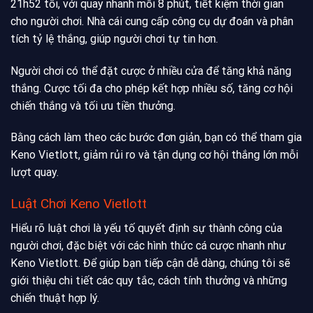
21h52 tối, với quay nhanh mỗi 8 phút, tiết kiệm thời gian
cho người chơi. Nhà cái cung cấp công cụ dự đoán và phân
tích tỷ lệ thắng, giúp người chơi tự tin hơn.
Người chơi có thể đặt cược ở nhiều cửa để tăng khả năng
thắng. Cược tối đa cho phép kết hợp nhiều số, tăng cơ hội
chiến thắng và tối ưu tiền thưởng.
Bằng cách làm theo các bước đơn giản, bạn có thể tham gia
Keno Vietlott, giảm rủi ro và tận dụng cơ hội thắng lớn mỗi
lượt quay.
Luật Chơi Keno Vietlott
Hiểu rõ luật chơi là yếu tố quyết định sự thành công của
người chơi, đặc biệt với các hình thức cá cược nhanh như
Keno Vietlott. Để giúp bạn tiếp cận dễ dàng, chúng tôi sẽ
giới thiệu chi tiết các quy tắc, cách tính thưởng và những
chiến thuật hợp lý.