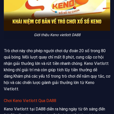
Giới thiệu Keno vietlott DA88
Trò chơi này cho phép người chơi dự đoán 20 số trong 80
quả bóng. Mỗi lượt quay chỉ mất 8 phút, cung cấp cơ hội
nhận giải thưởng lớn và rút tiền nhanh chóng. Keno Vietlott
không chỉ giải trí mà còn giúp tích lũy tiền thưởng dễ
dàng.Khám phá các yếu tố trong trò chơi để nắm quy tắc, cơ
hội và các chiến lược giành giải thưởng lớn từ Keno
Vietlott.
Chơi Keno Vietlott Qua DA88
Keno Vietlott tại DA88 diễn ra hàng ngày từ 6h sáng đến