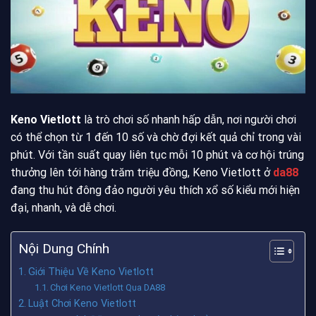
Keno Vietlott
là trò chơi số nhanh hấp dẫn, nơi người chơi
có thể chọn từ 1 đến 10 số và chờ đợi kết quả chỉ trong vài
phút. Với tần suất quay liên tục mỗi 10 phút và cơ hội trúng
thưởng lên tới hàng trăm triệu đồng, Keno Vietlott ở
da88
đang thu hút đông đảo người yêu thích xổ số kiểu mới hiện
đại, nhanh, và dễ chơi.
Nội Dung Chính
Giới Thiệu Về Keno Vietlott
Chơi Keno Vietlott Qua DA88
Luật Chơi Keno Vietlott