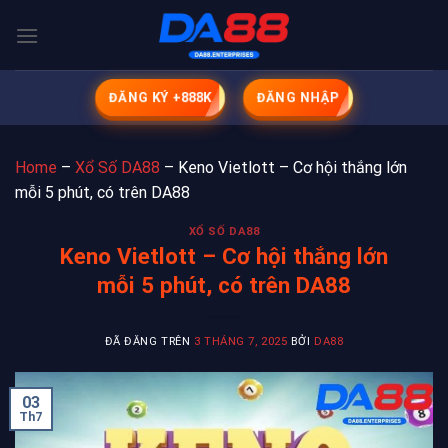
Chuyển
đến
nội
dung
ĐĂNG KÝ +888K
ĐĂNG NHẬP
Home
–
Xổ Số DA88
–
Keno Vietlott – Cơ hội thắng lớn
mỗi 5 phút, có trên DA88
XỔ SỐ DA88
Keno Vietlott – Cơ hội thắng lớn
mỗi 5 phút, có trên DA88
ĐÃ ĐĂNG TRÊN
3 THÁNG 7, 2025
BỞI
DA88
03
Th7