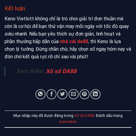
Kết luận
Keno Vietlott không chỉ là trò chơi giải trí đơn thuần mà
còn là cơ hội để bạn thử vận may mỗi ngày với tốc độ quay
siêu nhanh. Nếu bạn yêu thích sự đơn giản, linh hoạt và
phần thưởng hấp dẫn của
nhà cái da88
, thì Keno là lựa
chọn lý tưởng. Đừng chần chừ, hãy chọn số ngay hôm nay và
đón chờ kết quả rực rỡ chỉ sau vài phút!
Xem thêm:
Xổ số DA88
Mục nhập này đã được đăng trong
Xổ Số DA88
. Đánh dấu trang
permalink
.